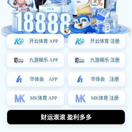
足球明星科克蒂恩的职业生
涯与成就揭秘
2026-05-23
1
分享
足球明星科克蒂恩是一位在国际足坛备受瞩目的球员，他的
职业生涯充满了传奇色彩与辉煌成就。本文将从四个方面深
入探讨科克蒂恩的职业生涯，包括他的早期经历、俱乐部生
涯、国家队表现及个人荣誉。他在诸多比赛中展现出的卓越
技艺和领导能力，使他成为了足球界的一面旗帜。通过对其
职业生涯的全面分析，读者能够更加清晰地了解这位足球巨
星如何一步步走向成功，以及他对现代足球发展的影响。